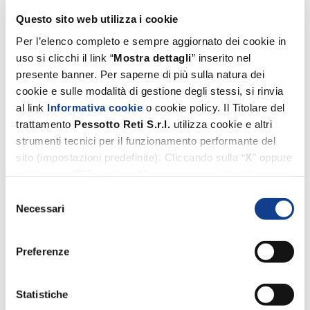
Questo sito web utilizza i cookie
Per l’elenco completo e sempre aggiornato dei cookie in
uso si clicchi il link “
Mostra dettagli
” inserito nel
presente banner. Per saperne di più sulla natura dei
cookie e sulle modalità di gestione degli stessi, si rinvia
al link
Informativa cookie
o cookie policy. Il Titolare del
trattamento
Pessotto
Reti
S.r.l.
utilizza cookie e altri
strumenti tecnici per il funzionamento performante del
sito (impostazioni predefinite). Cliccando sulla “
X
” oppure
sul bottone “
Rifiuta i cookie non necessari
”, ciò
comporterà il permanere esclusivo delle impostazioni
Selezione
predefinite. Invece, i cookie di profilazione e di terze parti
Necessari
del
(utilizzati dal Titolare suddetto per migliorare l’esperienza
consenso
di navigazione, per inviare agli utenti pubblicità
Preferenze
personalizzata nonché per consentire ai medesimi un
utilizzo performante dei media), potranno essere
selezionati dall’utente tramite i comandi appositamente
Statistiche
forniti (si vedano le caselle di selezione qui sotto e il