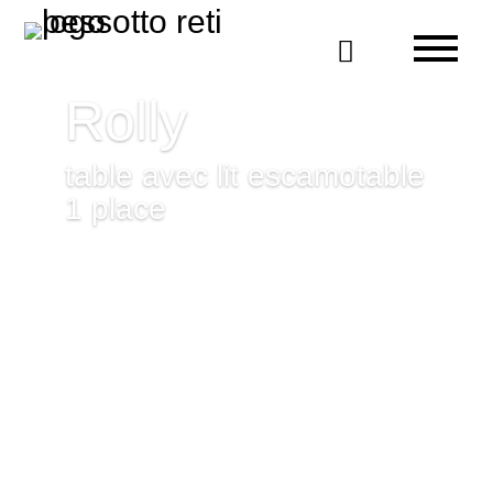

Rolly
table avec lit escamotable
1 place