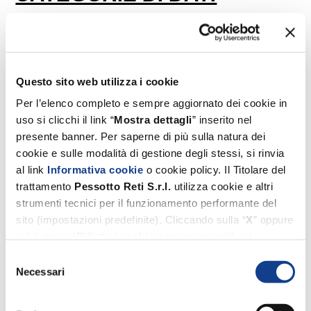
TRATTATI- art. 13 par. 1 lett.
c) GDPR.
Oltre ai dati di
navigazione, il Titolare per
Questo sito web utilizza i cookie
l’effettuazione dei trattamenti
Per l’elenco completo e sempre aggiornato dei cookie in
uso si clicchi il link “
Mostra dettagli
” inserito nel
utilizza solo i dati
presente banner. Per saperne di più sulla natura dei
strettamente necessari, i quali
cookie e sulle modalità di gestione degli stessi, si rinvia
al link
Informativa cookie
o cookie policy. Il Titolare del
sono segnalati con il simbolo
trattamento
Pessotto
Reti
S.r.l.
utilizza cookie e altri
strumenti tecnici per il funzionamento performante del
asterisco (*) negli appositi
sito (impostazioni predefinite). Cliccando sulla “
X
” oppure
spazi di compilazione
sul bottone “
Rifiuta i cookie non necessari
”, ciò
comporterà il permanere esclusivo delle impostazioni
Selezione
presenti nel sito web. I dati
predefinite. Invece, i cookie di profilazione e di terze parti
Necessari
del
(utilizzati dal Titolare suddetto per migliorare l’esperienza
forniti verranno utilizzati solo
consenso
di navigazione, per inviare agli utenti pubblicità