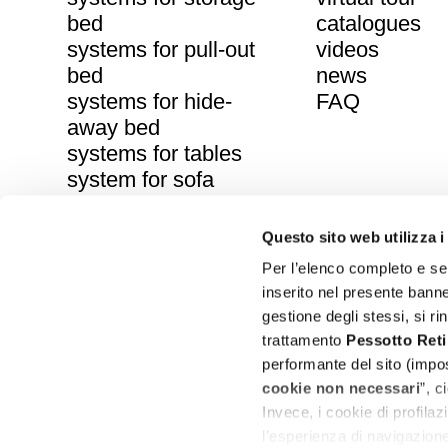
bed
catalogues
systems for pull-out
videos
bed
news
systems for hide-
FAQ
away bed
systems for tables
system for sofa
foldaway ironing
boards
Questo sito web utilizza i
wooden bed bases
Per l’elenco completo e sem
steel bed bases
inserito nel presente banne
gestione degli stessi, si rin
trattamento
Pessotto
Reti
Pessotto Reti Srl – Unipersonal Compa
performante del sito (impos
Delle Industrie street, 36 – 31018 – Albina 
cookie non necessari
”, c
info@pessottoreti.com
– ph.
+39.0434.758
Invece, i cookie di profilazi
pec:
amministrazione2@pec.pessottoreti.
l’esperienza di navigazione