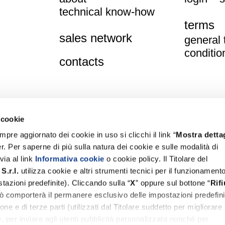
technical know-how
terms
sales network
general
conditio
contacts
 cookie
pre aggiornato dei cookie in uso si clicchi il link “
Mostra dettag
r. Per saperne di più sulla natura dei cookie e sulle modalità di
via al link
Informativa cookie
o cookie policy. Il Titolare del
S.r.l.
utilizza cookie e altri strumenti tecnici per il funzionament
ny
tazioni predefinite). Cliccando sulla “
X
” oppure sul bottone “
Rifi
di Gaiarine (TV)
iò comporterà il permanere esclusivo delle impostazioni predefini
734
– fax. +39.0434.758533
one e di terze parti (utilizzati dal Titolare suddetto per migliorare
com
, per inviare agli utenti pubblicità personalizzata nonché per