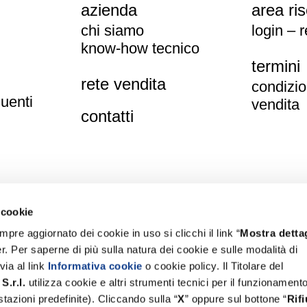
azienda
area ri
chi siamo
login – 
know-how tecnico
termini
rete vendita
condizio
uenti
vendita
contatti
 cookie
pre aggiornato dei cookie in uso si clicchi il link “
Mostra dettag
r. Per saperne di più sulla natura dei cookie e sulle modalità di
via al link
Informativa cookie
o cookie policy. Il Titolare del
e
S.r.l.
utilizza cookie e altri strumenti tecnici per il funzionament
Gaiarine (TV)
tazioni predefinite). Cliccando sulla “
X
” oppure sul bottone “
Rifi