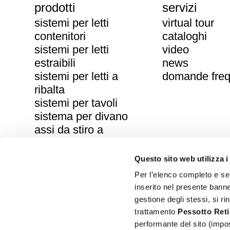
prodotti
servizi
sistemi per letti
virtual tour
contenitori
cataloghi
sistemi per letti
video
estraibili
news
sistemi per letti a
domande freq
ribalta
sistemi per tavoli
sistema per divano
assi da stiro a
scomparsa
reti in legno
Questo sito web utilizza i
reti in metallo
Per l’elenco completo e sem
inserito nel presente banne
gestione degli stessi, si rin
Pessotto Reti Srl – Società Unipersonal
trattamento
Pessotto
Reti
Via delle Industrie, 36 – 31018 – Albina di 
performante del sito (impos