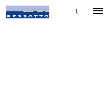

Pratìk X4
letto contenitore