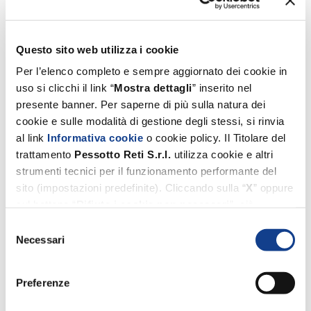
Questo sito web utilizza i cookie
Per l’elenco completo e sempre aggiornato dei cookie in
uso si clicchi il link “
Mostra dettagli
” inserito nel
presente banner. Per saperne di più sulla natura dei
cookie e sulle modalità di gestione degli stessi, si rinvia
al link
Informativa cookie
o cookie policy. Il Titolare del
trattamento
Pessotto
Reti
S.r.l.
utilizza cookie e altri
strumenti tecnici per il funzionamento performante del
sito (impostazioni predefinite). Cliccando sulla “
X
” oppure
sul bottone “
Rifiuta i cookie non necessari
”, ciò
comporterà il permanere esclusivo delle impostazioni
Selezione
predefinite. Invece, i cookie di profilazione e di terze parti
Necessari
del
(utilizzati dal Titolare suddetto per migliorare l’esperienza
consenso
di navigazione, per inviare agli utenti pubblicità
Preferenze
personalizzata nonché per consentire ai medesimi un
utilizzo performante dei media), potranno essere