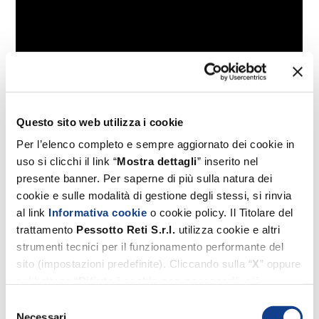
Questo sito web utilizza i cookie
Per l’elenco completo e sempre aggiornato dei cookie in
uso si clicchi il link “
Mostra dettagli
” inserito nel
presente banner. Per saperne di più sulla natura dei
cookie e sulle modalità di gestione degli stessi, si rinvia
al link
Informativa cookie
o cookie policy. Il Titolare del
trattamento
Pessotto
Reti
S.r.l.
utilizza cookie e altri
strumenti tecnici per il funzionamento performante del
sito (impostazioni predefinite). Cliccando sulla “
X
” oppure
sul bottone “
Rifiuta i cookie non necessari
”, ciò
comporterà il permanere esclusivo delle impostazioni
Selezione
predefinite. Invece, i cookie di profilazione e di terze parti
Necessari