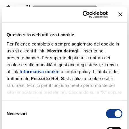
*email
*text
Questo sito web utilizza i cookie
Per l’elenco completo e sempre aggiornato dei cookie in
uso si clicchi il link “
Mostra dettagli
” inserito nel
Privacy policy
Privacy policy
presente banner. Per saperne di più sulla natura dei
cookie e sulle modalità di gestione degli stessi, si rinvia
*(Mandatory) I declare that I have read the
al link
Informativa cookie
o cookie policy. Il Titolare del
trattamento
Pessotto
Reti
S.r.l.
utilizza cookie e altri
privacy policy.
strumenti tecnici per il funzionamento performante del
sito (impostazioni predefinite). Cliccando sulla “
X
” oppure
Submit
sul bottone “
Rifiuta i cookie non necessari
”, ciò
comporterà il permanere esclusivo delle impostazioni
Selezione
predefinite. Invece, i cookie di profilazione e di terze parti
Necessari
del
(utilizzati dal Titolare suddetto per migliorare l’esperienza
consenso
Pessotto Reti Srl – Unipersonal Company
di navigazione, per inviare agli utenti pubblicità