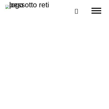

Luna
lits coffre