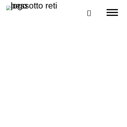

Alì
lit escamotable avec divan