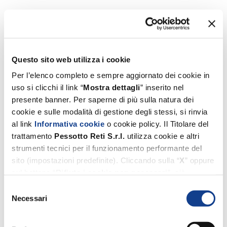
Questo sito web utilizza i cookie
Per l’elenco completo e sempre aggiornato dei cookie in
uso si clicchi il link “
Mostra dettagli
” inserito nel
presente banner. Per saperne di più sulla natura dei
cookie e sulle modalità di gestione degli stessi, si rinvia
al link
Informativa cookie
o cookie policy. Il Titolare del
trattamento
Pessotto
Reti
S.r.l.
utilizza cookie e altri
strumenti tecnici per il funzionamento performante del
sito (impostazioni predefinite). Cliccando sulla “
X
” oppure
sul bottone “
Rifiuta i cookie non necessari
”, ciò
comporterà il permanere esclusivo delle impostazioni
Selezione
predefinite. Invece, i cookie di profilazione e di terze parti
Necessari
del
(utilizzati dal Titolare suddetto per migliorare l’esperienza
consenso
di navigazione, per inviare agli utenti pubblicità