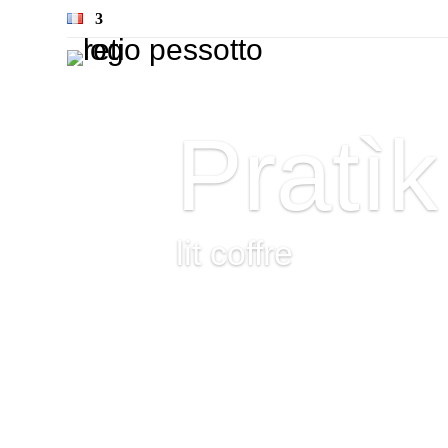
Pratìk
lit coffre