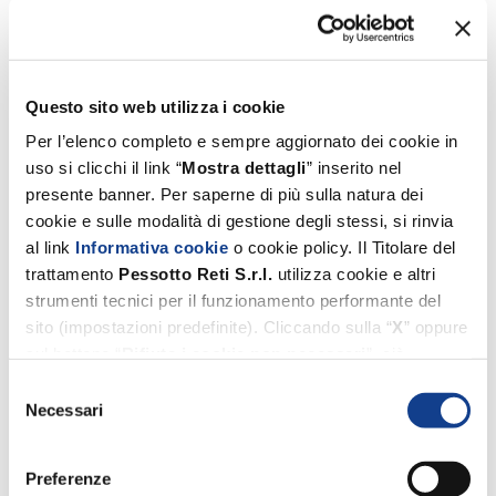
Questo sito web utilizza i cookie
Per l’elenco completo e sempre aggiornato dei cookie in
uso si clicchi il link “
Mostra dettagli
” inserito nel
presente banner. Per saperne di più sulla natura dei
cookie e sulle modalità di gestione degli stessi, si rinvia
al link
Informativa cookie
o cookie policy. Il Titolare del
trattamento
Pessotto
Reti
S.r.l.
utilizza cookie e altri
strumenti tecnici per il funzionamento performante del
sito (impostazioni predefinite). Cliccando sulla “
X
” oppure
sul bottone “
Rifiuta i cookie non necessari
”, ciò
comporterà il permanere esclusivo delle impostazioni
Selezione
predefinite. Invece, i cookie di profilazione e di terze parti
Necessari
del
(utilizzati dal Titolare suddetto per migliorare l’esperienza
consenso
di navigazione, per inviare agli utenti pubblicità
Preferenze
personalizzata nonché per consentire ai medesimi un