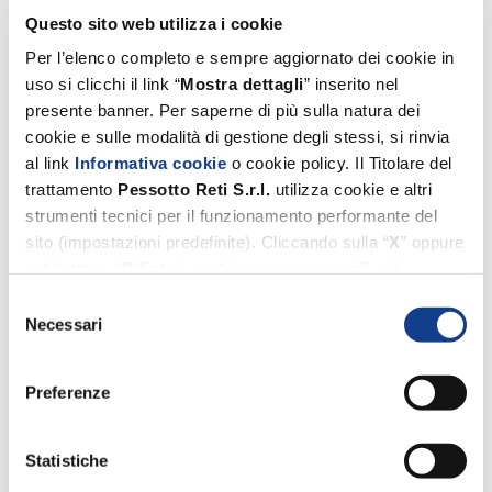
Questo sito web utilizza i cookie
Per l’elenco completo e sempre aggiornato dei cookie in
uso si clicchi il link “
Mostra dettagli
” inserito nel
presente banner. Per saperne di più sulla natura dei
cookie e sulle modalità di gestione degli stessi, si rinvia
al link
Informativa cookie
o cookie policy. Il Titolare del
trattamento
Pessotto
Reti
S.r.l.
utilizza cookie e altri
strumenti tecnici per il funzionamento performante del
sito (impostazioni predefinite). Cliccando sulla “
X
” oppure
sul bottone “
Rifiuta i cookie non necessari
”, ciò
comporterà il permanere esclusivo delle impostazioni
Selezione
predefinite. Invece, i cookie di profilazione e di terze parti
Necessari
del
(utilizzati dal Titolare suddetto per migliorare l’esperienza
consenso
di navigazione, per inviare agli utenti pubblicità
Preferenze
personalizzata nonché per consentire ai medesimi un
utilizzo performante dei media), potranno essere
selezionati dall’utente tramite i comandi appositamente
Statistiche
forniti (si vedano le caselle di selezione qui sotto e il