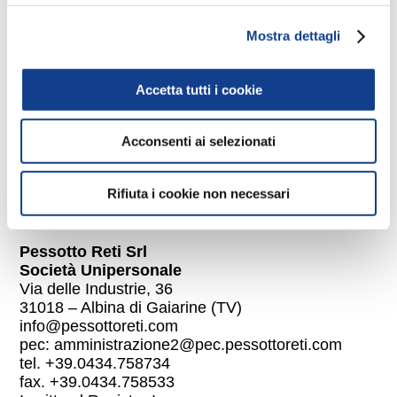
terms
profilazione, senza preselezione alcuna. In ogni
momento, l’utente potrà modificare le proprie scelte
Mostra dettagli
condiciones generales de venta
cliccando il link “Modifica preferenze cookie” presente
nel footer.
Accetta tutti i cookie
Acconsenti ai selezionati
política de cookies
política de confidencialidad
Rifiuta i cookie non necessari
Pessotto Reti Srl
Società Unipersonale
Via delle Industrie, 36
31018 – Albina di Gaiarine (TV)
info@pessottoreti.com
pec:
amministrazione2@pec.pessottoreti.com
tel. +39.0434.758734
fax. +39.0434.758533